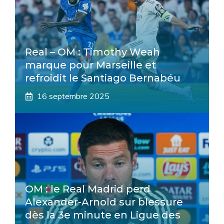
Real – OM : Timothy Weah
marque pour Marseille et
refroidit le Santiago Bernabéu
16 septembre 2025
OM : le Real Madrid perd
Alexander-Arnold sur blessure
dès la 3e minute en Ligue des