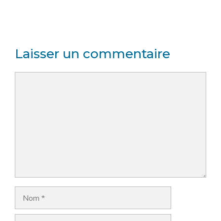
Laisser un commentaire
Commentaire
Nom
E-